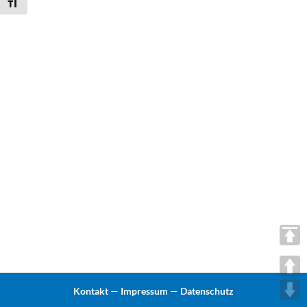
Schrift vergrößern
Kontakt
—
Impressum
—
Datenschutz