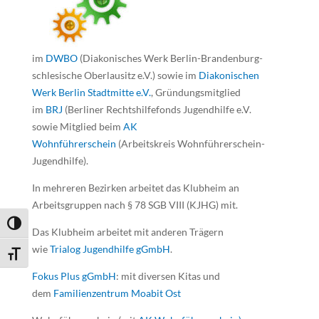
im
DWBO
(Diakonisches Werk Berlin-Brandenburg-
schlesische Oberlausitz e.V.) sowie im
Diakonischen
Werk Berlin Stadtmitte e.V.
, Gründungsmitglied
im
BRJ
(Berliner Rechtshilfefonds Jugendhilfe e.V.
sowie Mitglied beim
AK
Wohnführerschein
(Arbeitskreis Wohnführerschein-
Jugendhilfe).
In mehreren Bezirken arbeitet das Klubheim an
Arbeitsgruppen nach § 78 SGB VIII (KJHG) mit.
Umschalten auf hohe Kontraste
Das Klubheim arbeitet mit anderen Trägern
wie
Trialog Jugendhilfe gGmbH
.
Schrift vergrößern
Fokus Plus gGmbH
: mit diversen Kitas und
dem
Familienzentrum Moabit Ost