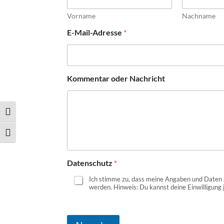
m
e
Vorname
Nachname
n
t
E-Mail-Adresse
*
a
r
o
d
Kommentar oder Nachricht
e
r
N
a
Umschalten auf hohe Kontraste
c
h
Schrift vergrößern
r
i
c
Datenschutz
*
h
t
Ich stimme zu, dass meine Angaben und Daten 
werden. Hinweis: Du kannst deine Einwilligung j