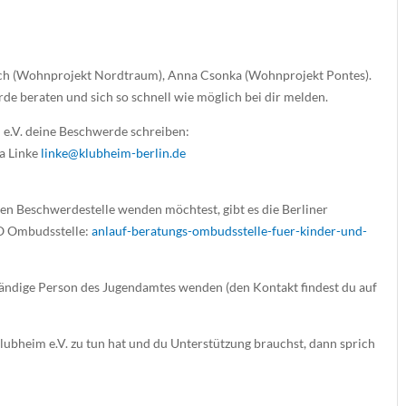
ich (Wohnprojekt Nordtraum), Anna Csonka (Wohnprojekt Pontes).
e beraten und sich so schnell wie möglich bei dir melden.
 e.V. deine Beschwerde schreiben:
a Linke
linke@klubheim-berlin.de
gen Beschwerdestelle wenden möchtest, gibt es die Berliner
 Ombudsstelle:
anlauf-beratungs-ombudsstelle-fuer-kinder-und-
ständige Person des Jugendamtes wenden (den Kontakt findest du auf
lubheim e.V. zu tun hat und du Unterstützung brauchst, dann sprich