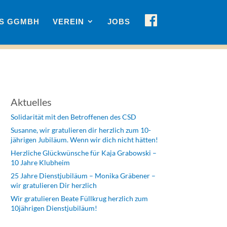
F
US GGMBH
VEREIN
JOBS
A
C
E
B
O
O
K
Aktuelles
Solidarität mit den Betroffenen des CSD
Susanne, wir gratulieren dir herzlich zum 10-
jährigen Jubiläum. Wenn wir dich nicht hätten!
Herzliche Glückwünsche für Kaja Grabowski –
10 Jahre Klubheim
25 Jahre Dienstjubiläum – Monika Gräbener –
wir gratulieren Dir herzlich
Wir gratulieren Beate Füllkrug herzlich zum
10jährigen Dienstjubiläum!