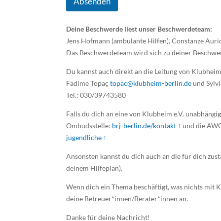
Absenden
Deine Beschwerde liest unser Beschwerdeteam:
Jens Hofmann (ambulante Hilfen), Constanze Aur
Das Beschwerdeteam wird sich zu deiner Beschwerd
Du kannst auch direkt an die Leitung von Klubheim
Fadime Topaç
topac@klubheim-berlin.de
und Sylvi
Tel.: 030/39743580
Falls du dich an eine von Klubheim e.V. unabhängi
Ombudsstelle:
brj-berlin.de/kontakt ↑
und die AWO
jugendliche ↑
Ansonsten kannst du dich auch an die für dich zu
deinem Hilfeplan).
Wenn dich ein Thema beschäftigt, was nichts mit K
deine Betreuer*innen/Berater*innen an.
Danke für deine Nachricht!