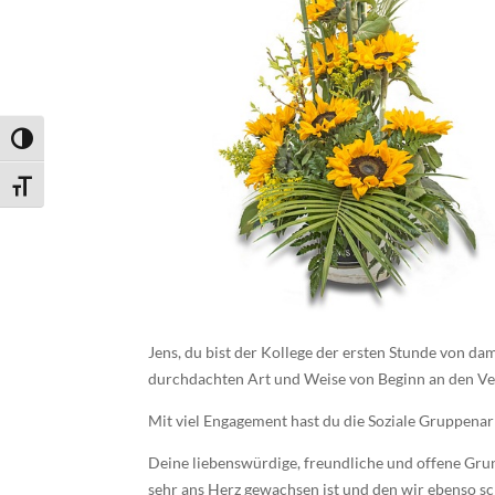
Umschalten auf hohe Kontraste
Schrift vergrößern
Jens, du bist der Kollege der ersten Stunde von da
durchdachten Art und Weise von Beginn an den Ve
Mit viel Engagement hast du die Soziale Gruppenar
Deine liebenswürdige, freundliche und offene Gru
sehr ans Herz gewachsen ist und den wir ebenso s