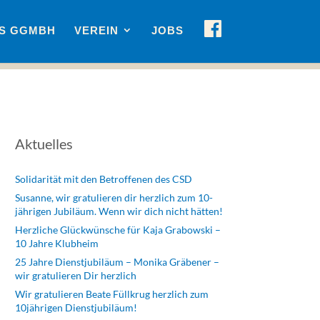
F
US GGMBH
VEREIN
JOBS
A
C
E
B
O
O
K
Aktuelles
Solidarität mit den Betroffenen des CSD
Susanne, wir gratulieren dir herzlich zum 10-
jährigen Jubiläum. Wenn wir dich nicht hätten!
Herzliche Glückwünsche für Kaja Grabowski –
10 Jahre Klubheim
25 Jahre Dienstjubiläum – Monika Gräbener –
wir gratulieren Dir herzlich
Wir gratulieren Beate Füllkrug herzlich zum
10jährigen Dienstjubiläum!